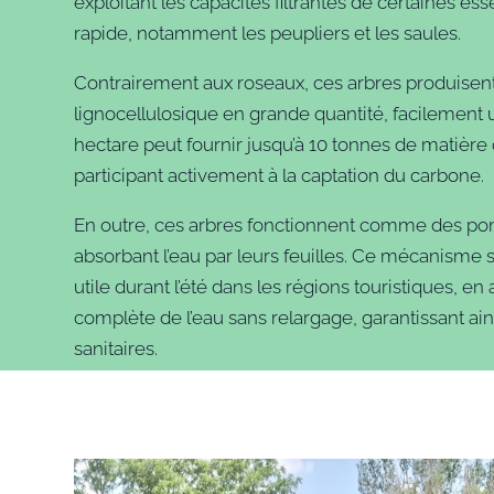
exploitant les capacités filtrantes de certaines e
rapide, notamment les peupliers et les saules.
Contrairement aux roseaux, ces arbres produise
lignocellulosique en grande quantité, facilement ut
hectare peut fournir jusqu’à 10 tonnes de matièr
participant activement à la captation du carbone.
En outre, ces arbres fonctionnent comme des po
absorbant l’eau par leurs feuilles. Ce mécanisme 
utile durant l’été dans les régions touristiques, e
complète de l’eau sans relargage, garantissant ai
sanitaires.