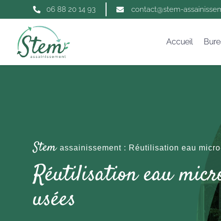
06 88 20 14 93
contact@stem-assainissem


Accueil
Bure
Stem
assainissement : Réutilisation eau micro
Réutilisation eau micr
usées