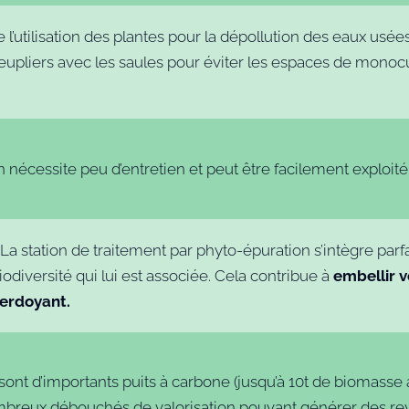
l’utilisation des plantes pour la dépollution des eaux usé
upliers avec les saules pour éviter les espaces de monocul
écessite peu d’entretien et peut être facilement exploité 
La station de traitement par phyto-épuration s’intègre pa
iodiversité qui lui est associée. Cela contribue à
embellir 
verdoyant.
sont d’importants puits à carbone (jusqu’à 10t de biomasse 
 nombreux débouchés de valorisation pouvant générer des reve