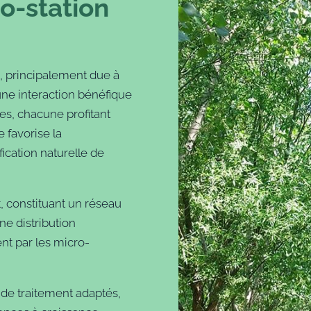
ro-station
e, principalement due à
 une interaction bénéfique
ies, chacune profitant
 favorise la
fication naturelle de
t, constituant un réseau
ne distribution
nt par les micro-
de traitement adaptés,