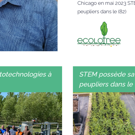
Chicago en mai 2023 STE
peupliers dans le (82)
totechnologies à
STEM possède sa 
peupliers dans le 