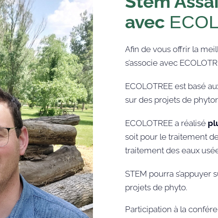
Stem Assai
avec
ECOL
Afin de vous offrir la m
s’associe avec ECOLOTR
ECOLOTREE est basé aux E
sur des projets de phyto
ECOLOTREE a réalisé
pl
soit pour le traitement de
traitement des eaux usée
STEM pourra s’appuyer su
projets de phyto.
Participation à la confé