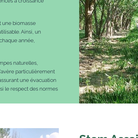
ssences à croissance
nt une biomasse
ilisable. Ainsi, un
e chaque année,
mpes naturelles,
s’avère particulièrement
n assurant une évacuation
nsi le respect des normes