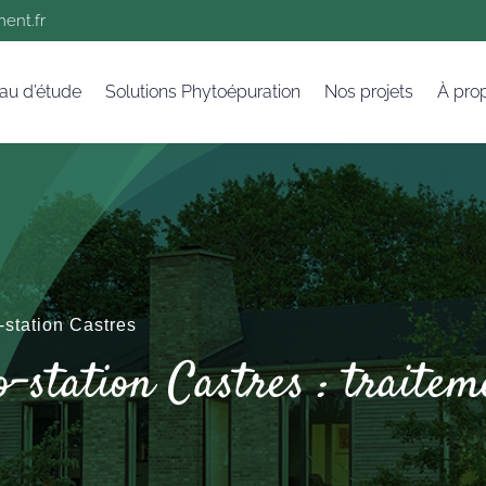
ent.fr
au d’étude
Solutions Phytoépuration
Nos projets
À pro
-station Castres
o-station Castres : traite