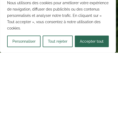
Nous utilisons des cookies pour améliorer votre expérience
de navigation, diffuser des publicités ou des contenus
personnalisés et analyser notre trafic. En cliquant sur «
Tout accepter », vous consentez à notre utilisation des
cookies.
Personnaliser
Tout rejeter
Accepter tout
Assainissement des eaux
usées
D’une part, Hydrosol Ingénierie intervient sur des
projets variés, allant du traitement des effluents
industriels aux réseaux domestiques, en passant par
des installations spécifiques comme les caves