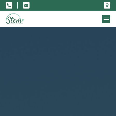


