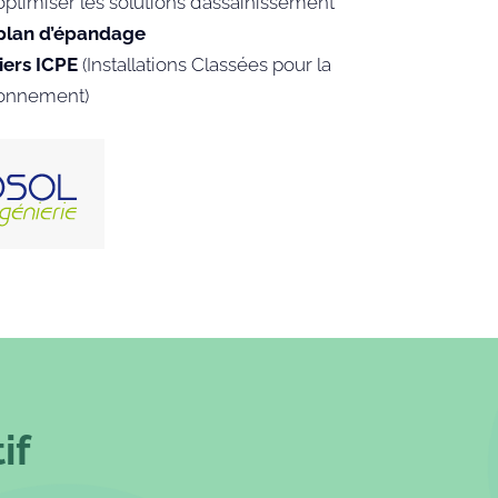
ptimiser les solutions d’assainissement
 plan d’épandage
iers ICPE
(Installations Classées pour la
ironnement)
if