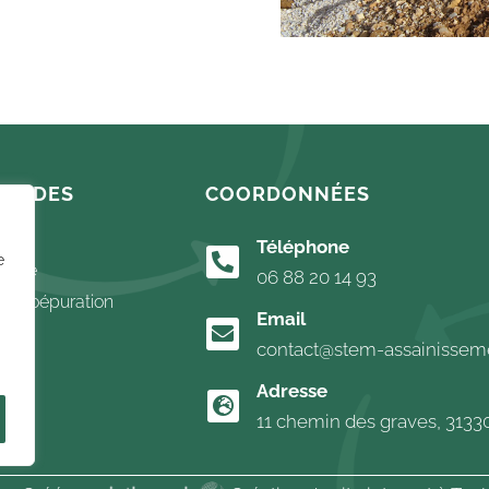
RAPIDES
COORDONNÉES
Téléphone

e
étude
06 88 20 14 93
Phytoépuration
Email

s
contact@stem-assainisseme
Adresse

11 chemin des graves, 313