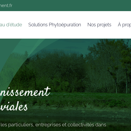
ent.fr
au d’étude
Solutions Phytoépuration
Nos projets
À pro
inissement
viales
 particuliers, entreprises et collectivités dans