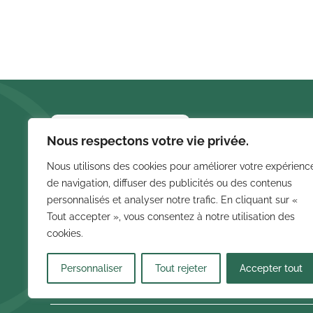
LIENS 
Nous respectons votre vie privée.
Accueil
Nous utilisons des cookies pour améliorer votre expérienc
Bureau d’
de navigation, diffuser des publicités ou des contenus
Solutions 
personnalisés et analyser notre trafic. En cliquant sur «
Nos projet
Tout accepter », vous consentez à notre utilisation des
Recherches fréquentes :
À propos
cookies.
Contact
Personnaliser
Tout rejeter
Accepter tout