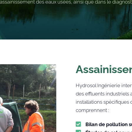
ssainissement des eaux usées, ainsi que dans le diagnostic 
Assainisse
Hydrosol Ingénierie inter
des effluents industriel
installations spécifique
comprennent :

Bilan de pollution 