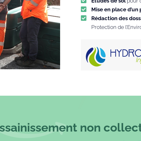

Études de sol
pour o

Mise en place d’un

Rédaction des doss
Protection de l’Env
ssainissement non collect