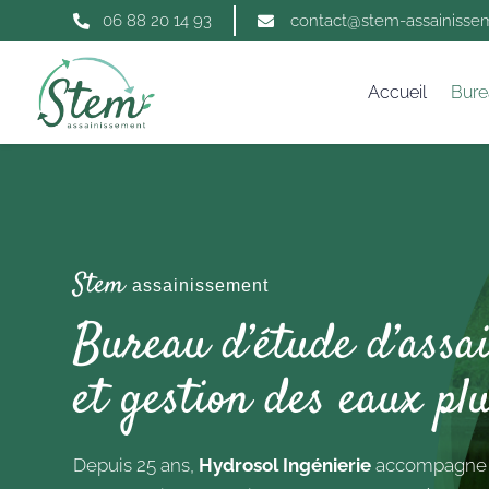
06 88 20 14 93
contact@stem-assainissem


Accueil
Bure
Stem
assainissement
Bureau d’étude d’assa
et gestion des eaux plu
Depuis 25 ans,
Hydrosol Ingénierie
accompagne les