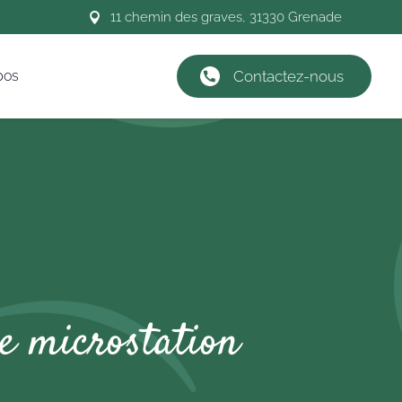
11 chemin des graves, 31330 Grenade

pos
Contactez-nous
e microstation