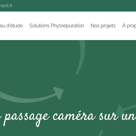
ent.fr
au d’étude
Solutions Phytoépuration
Nos projets
À pro
e passage caméra sur un