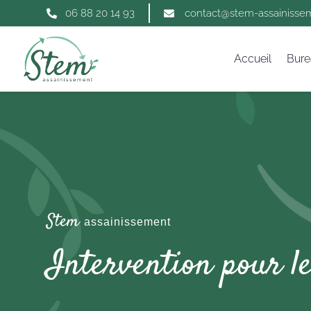
06 88 20 14 93
contact@stem-assainissem


Accueil
Bure
Stem
assainissement
Intervention pour l