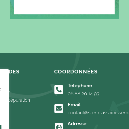
RAPIDES
COORDONNÉES
Téléphone

e
étude
06 88 20 14 93
Phytoépuration
Email

s
contact@stem-assainisseme
Adresse
